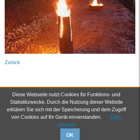
Zurück
Diese Webseite nutzt Cookies für Funktions- und
Verein
Statistikzwecke. Durch die Nutzung dieser Website
Dorfmuseum Roiten
Roiten 62
erklären Sie sich mit der Speicherung und dem Zugriff
3911 Rappottenstein
von Cookies auf Ihr Gerät einverstanden.
Mehr
+43 664 / 737 043 44
erfahren
info@dorfmuseum-roiten.at
OK
Kontakt
|
Impressum
|
Datenschutz
|
Startseite