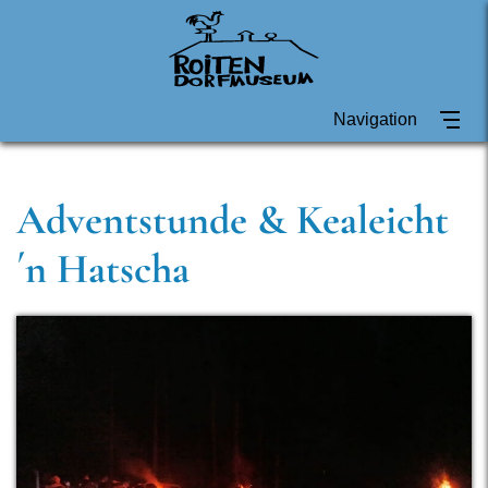
Navigation
Adventstunde & Kealeicht
´n Hatscha