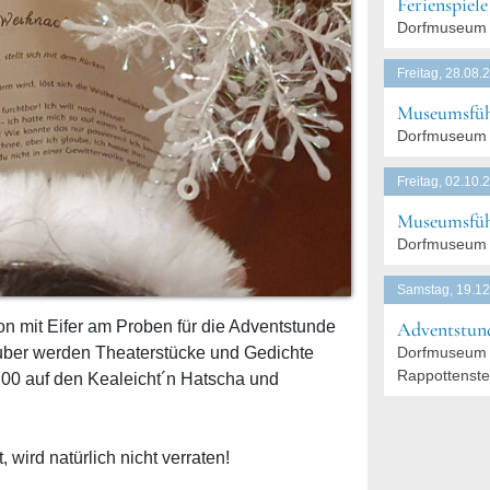
Ferienspiel
Dorfmuseum 
Freitag, 28.08.
Museumsfüh
Dorfmuseum 
Freitag, 02.10.
Museumsfüh
Dorfmuseum 
Samstag, 19.12
 mit Eifer am Proben für die Adventstunde
Adventstund
ruber werden Theaterstücke und Gedichte
Dorfmuseum 
Rappottenste
00 auf den Kealeicht´n Hatscha und
wird natürlich nicht verraten!