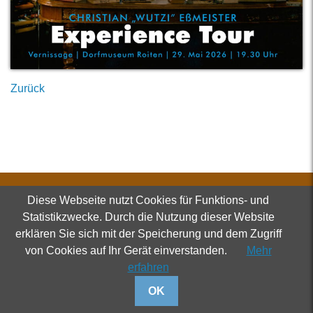
Zurück
Verein
Diese Webseite nutzt Cookies für Funktions- und
Dorfmuseum Roiten
Statistikzwecke. Durch die Nutzung dieser Website
Roiten 62
3911 Rappottenstein
erklären Sie sich mit der Speicherung und dem Zugriff
von Cookies auf Ihr Gerät einverstanden.
Mehr
+43 664 / 737 043 44
info@dorfmuseum-roiten.at
erfahren
OK
Kontakt
|
Impressum
|
Datenschutz
|
Startseite