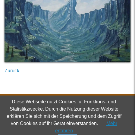
Zurück
Diese Webseite nutzt Cookies für Funktions- und
Verein
Statistikzwecke. Durch die Nutzung dieser Website
Dorfmuseum Roiten
Roiten 62
erklären Sie sich mit der Speicherung und dem Zugriff
3911 Rappottenstein
von Cookies auf Ihr Gerät einverstanden.
Mehr
+43 664 / 737 043 44
erfahren
info@dorfmuseum-roiten.at