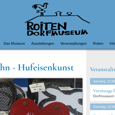
Das Museum
Ausstellungen
Veranstaltungen
Roiten
Inf
ahn - Hufeisenkunst
Veranstalt
Samstag, 22.08
Vernissage 
Dorfmuseum 
Dienstag, 25.08