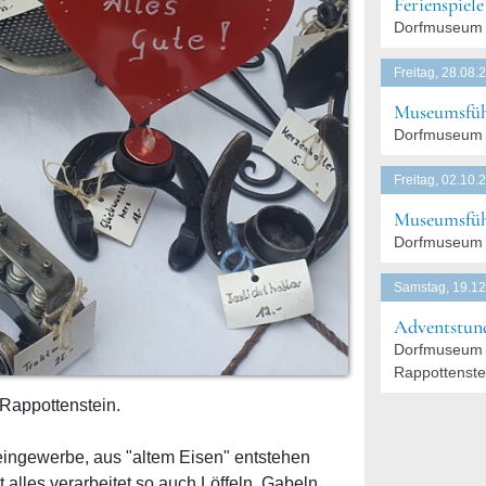
Ferienspiel
Dorfmuseum 
Freitag, 28.08.
Museumsfüh
Dorfmuseum 
Freitag, 02.10.
Museumsfüh
Dorfmuseum 
Samstag, 19.12
Adventstund
Dorfmuseum 
Rappottenste
Rappottenstein.
eingewerbe, aus "altem Eisen" entstehen
 alles verarbeitet so auch Löffeln, Gabeln,