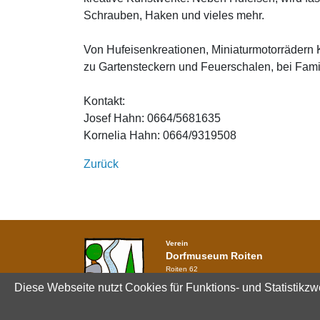
Schrauben, Haken und vieles mehr.
Von Hufeisenkreationen, Miniaturmotorrädern Ke
zu Gartensteckern und Feuerschalen, bei Fami
Kontakt:
Josef Hahn: 0664/5681635
Kornelia Hahn: 0664/9319508
Zurück
Verein
Dorfmuseum Roiten
Roiten 62
3911 Rappottenstein
Diese Webseite nutzt Cookies für Funktions- und Statistikzw
+43 664 / 737 043 44
info@dorfmuseum-roiten.at