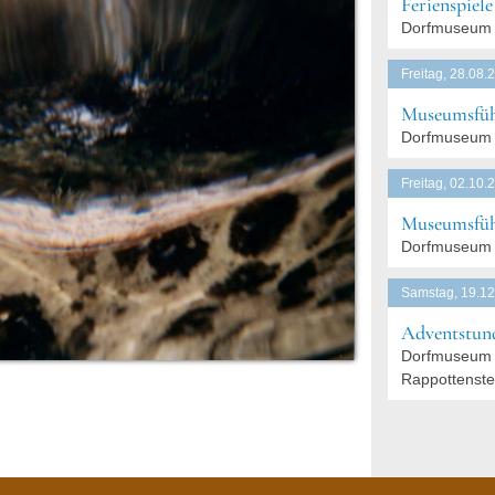
Ferienspiel
Dorfmuseum 
Freitag, 28.08.
Museumsfüh
Dorfmuseum 
Freitag, 02.10.
Museumsfüh
Dorfmuseum 
Samstag, 19.12
Adventstund
Dorfmuseum 
Rappottenste